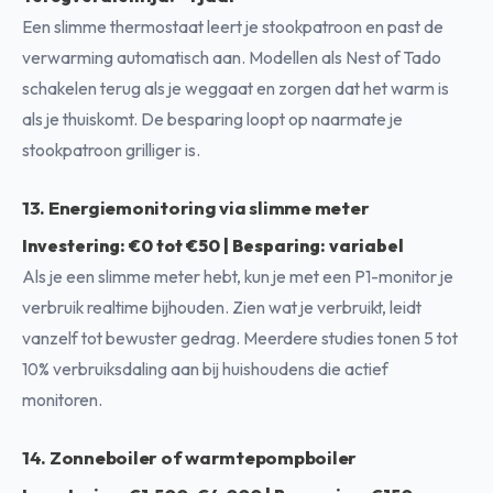
Een slimme thermostaat leert je stookpatroon en past de
verwarming automatisch aan. Modellen als Nest of Tado
schakelen terug als je weggaat en zorgen dat het warm is
als je thuiskomt. De besparing loopt op naarmate je
stookpatroon grilliger is.
13. Energiemonitoring via slimme meter
Investering: €0 tot €50 | Besparing: variabel
Als je een slimme meter hebt, kun je met een P1-monitor je
verbruik realtime bijhouden. Zien wat je verbruikt, leidt
vanzelf tot bewuster gedrag. Meerdere studies tonen 5 tot
10% verbruiksdaling aan bij huishoudens die actief
monitoren.
14. Zonneboiler of warmtepompboiler