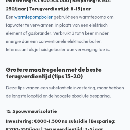
Investering: €1.500-€4.000 | Besparing: €150-
250/jaar | Terugverdientijd: 8-15 jaar
Een
warmtepompboiler
gebruikt een warmtepomp om
tapwater te verwarmen, in plaats van een elektrisch
element of gasbrander. Verbruikt 3 tot 4 keer minder
energie dan een conventionele elektrische boiler.
Interessant als je huidige boiler aan vervanging toe is.
Grotere maatregelen met de beste
terugverdientijd (tips 15-20)
Deze tips vragen een substantiele investering, maar hebben
de langste looptijd en de hoogste absolute besparing.
15. Spouwmuurisolatie
Investering: €800-1.500 na subsidie | Besparing:
€200-350/jaar | Terugverdientijd: 3-5 jaar