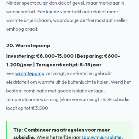
Minder spectaculair dan dak of gevel, maar merkbaar in
wooncomfort. Een
koude vloer
trekt ook relatief meer
warmte uit je lichaam, waardoor je de thermostaat sneller
omhoog draait.
20. Warmtepomp
Investering: €8.000-15.000 | Besparing: €600-
1.200/jaar | Terugverdientijd: 8-15 jaar
Een
warmtepomp
vervangt je cv-ketel en gebruikt
elektriciteit om warmte uit de buitenlucht te halen. Werkt het
beste in combinatie met goede isolatie en lage-
temperatuurverwarming (vloerverwarming). ISDE subsidie
loopt op tot €3.500.
Tip:
Combineer maatregelen voor meer
subsidie.
Wie in hetzelfde jaar
spouwmuurisolatie
,