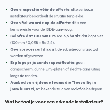
Geen inspectie vóór de offerte
: elke serieuze
installateur beoordeelt de situatie ter plekke.
Geen Rd-waarde op de offerte
: dit is een
kernvereiste voor de ISDE-aanvraag.
Belofte dat 100 mm EPS Rd 3,5 haalt
: dat klopt niet
(100 mm / 0,038 = Rd 2,6).
Geen procescertificaat
: de subsidieaanvraag zal
worden afgewezen.
Erg lage prijs zonder specificatie
: geen
dampscherm, dunne EPS-platen of slechte aansluiting
langs de randen.
Aanbod van rijdende teams die “toevallig in
jouw buurt zijn”
: bekende truc van malafide bedrijven.
Wat betaal je voor een erkende installateur?