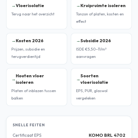
Vloerisolatie
Kruipruimte isoleren
Terug naar het overzicht
Tonzon of platen, kosten en
effect
Kosten 2026
Subsidie 2026
Prijzen, subsidie en
ISDE €5,50–11/m²
terugverdientijd
aanvragen
Houten vloer
Soorten
isoleren
vloerisolatie
Platen of inblazen tussen
EPS, PUR, glaswol
balken
vergeleken
SNELLE FEITEN
Certificaat EPS
KOMO BRL 4702