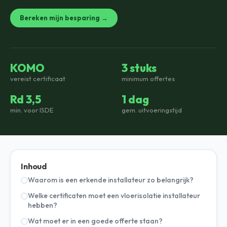
Bereken mijn besparing →
KOMO
3 stuks
vereist certificaat
minimum offertes
Rd 3,5
1 dag
min. voor ISDE
gem. uitvoeringstijd
Inhoud
Waarom is een erkende installateur zo belangrijk?
Welke certificaten moet een vloerisolatie installateur
hebben?
Wat moet er in een goede offerte staan?