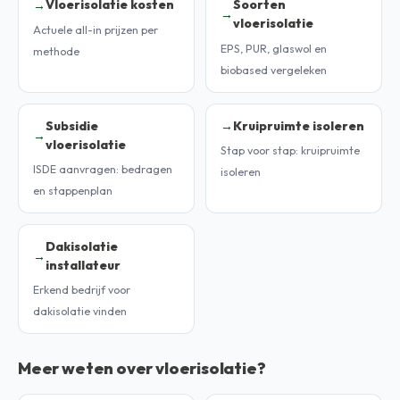
Vloerisolatie kosten
Soorten
vloerisolatie
Actuele all-in prijzen per
EPS, PUR, glaswol en
methode
biobased vergeleken
Subsidie
Kruipruimte isoleren
vloerisolatie
Stap voor stap: kruipruimte
ISDE aanvragen: bedragen
isoleren
en stappenplan
Dakisolatie
installateur
Erkend bedrijf voor
dakisolatie vinden
Meer weten over vloerisolatie?