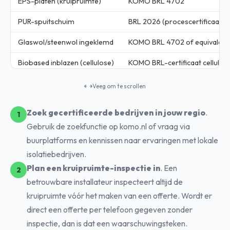
EPS-platen (kruipruimte)
KOMO BRL 4702
PUR-spuitschuim
BRL 2026 (procescertificaat)
Glaswol/steenwol ingeklemd
KOMO BRL 4702 of equivalent
Biobased inblazen (cellulose)
KOMO BRL-certificaat cellulos
Veeg om te scrollen
Zoek gecertificeerde bedrijven in jouw regio
.
Gebruik de zoekfunctie op
komo.nl
of vraag via
buurplatforms en kennissen naar ervaringen met lokale
isolatiebedrijven.
Plan een kruipruimte-inspectie in
. Een
betrouwbare installateur inspecteert altijd de
kruipruimte vóór het maken van een offerte. Wordt er
direct een offerte per telefoon gegeven zonder
inspectie, dan is dat een waarschuwingsteken.