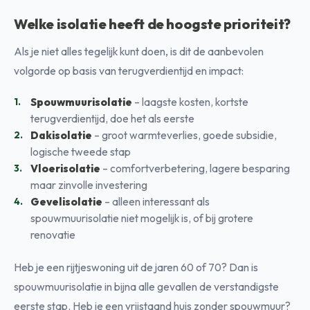
Welke isolatie heeft de hoogste prioriteit?
Als je niet alles tegelijk kunt doen, is dit de aanbevolen
volgorde op basis van terugverdientijd en impact:
Spouwmuurisolatie
– laagste kosten, kortste
terugverdientijd, doe het als eerste
Dakisolatie
– groot warmteverlies, goede subsidie,
logische tweede stap
Vloerisolatie
– comfortverbetering, lagere besparing
maar zinvolle investering
Gevelisolatie
– alleen interessant als
spouwmuurisolatie niet mogelijk is, of bij grotere
renovatie
Heb je een rijtjeswoning uit de jaren 60 of 70? Dan is
spouwmuurisolatie in bijna alle gevallen de verstandigste
eerste stap. Heb je een vrijstaand huis zonder spouwmuur?