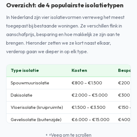
Overzicht: de 4 populairste isolatietypen
In Nederland zijn vier isolatievormen verreweg het meest
toegepast bij bestaande woningen. Ze verschillen flink in
aanschafprijs, besparing en hoe makkelijk ze zijn aan te
brengen. Hieronder zetten we ze kort naast elkaar,
verderop gaan we dieper in op elk type.
Type isolatie
Kosten
Besparin
Spouwmuurisolatie
€800 – €1.500
€200 – 
Dakisolatie
€2.000 – €5.000
€300 – 
Vloerisolatie (kruipruimte)
€1.500 – €3.500
€150 – 
Gevelisolatie (buitenzijde)
€6.000 – €15.000
€400 – 
Veeg om te scrollen