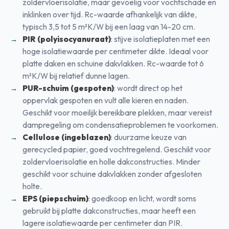
zoldervloerisolatie, maar gevoelig voor vochtschade en
inklinken over tijd. Rc-waarde afhankelijk van dikte,
typisch 3,5 tot 5 m²K/W bij een laag van 14-20 cm.
PIR (polyisocyanuraat)
: stijve isolatieplaten met een
hoge isolatiewaarde per centimeter dikte. Ideaal voor
platte daken en schuine dakvlakken. Rc-waarde tot 6
m²K/W bij relatief dunne lagen.
PUR-schuim (gespoten)
: wordt direct op het
oppervlak gespoten en vult alle kieren en naden.
Geschikt voor moeilijk bereikbare plekken, maar vereist
dampregeling om condensatieproblemen te voorkomen.
Cellulose (ingeblazen)
: duurzame keuze van
gerecycled papier, goed vochtregelend. Geschikt voor
zoldervloerisolatie en holle dakconstructies. Minder
geschikt voor schuine dakvlakken zonder afgesloten
holte.
EPS (piepschuim)
: goedkoop en licht, wordt soms
gebruikt bij platte dakconstructies, maar heeft een
lagere isolatiewaarde per centimeter dan PIR.