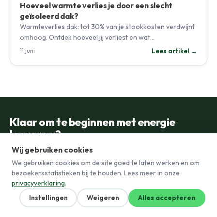
Hoeveel warmte verlies je door een slecht
geïsoleerd dak?
Warmteverlies dak: tot 30% van je stookkosten verdwijnt
omhoog. Ontdek hoeveel jij verliest en wat…
Lees artikel →
11 juni
Klaar om te beginnen met energie
besparen?
Wij gebruiken cookies
Doe de gratis check en ontdek wat jij kunt besparen op energie.
We gebruiken cookies om de site goed te laten werken en om
Start jouw check →
bezoekersstatistieken bij te houden. Lees meer in onze
privacyverklaring
.
Instellingen
Weigeren
Alles accepteren