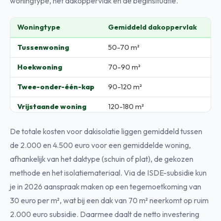
woningtype, het dakoppervlak en de beginsituatie.
Woningtype
Gemiddeld dakoppervlak
Jaa
Tussenwoning
50-70 m²
€3
Hoekwoning
70-90 m²
€4
Twee-onder-één-kap
90-120 m²
€5
Vrijstaande woning
120-180 m²
€6
De totale kosten voor dakisolatie liggen gemiddeld tussen
de 2.000 en 4.500 euro voor een gemiddelde woning,
afhankelijk van het daktype (schuin of plat), de gekozen
methode en het isolatiemateriaal. Via de ISDE-subsidie kun
je in 2026 aanspraak maken op een tegemoetkoming van
30 euro per m², wat bij een dak van 70 m² neerkomt op ruim
2.000 euro subsidie. Daarmee daalt de netto investering