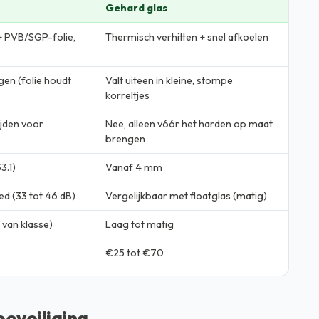
Gehard glas
+ PVB/SGP-folie,
Thermisch verhitten + snel afkoelen
ngen (folie houdt
Valt uiteen in kleine, stompe
korreltjes
ijden voor
Nee, alleen vóór het harden op maat
brengen
3.1)
Vanaf 4 mm
d (33 tot 46 dB)
Vergelijkbaar met floatglas (matig)
 van klasse)
Laag tot matig
€25 tot €70
beveiliging