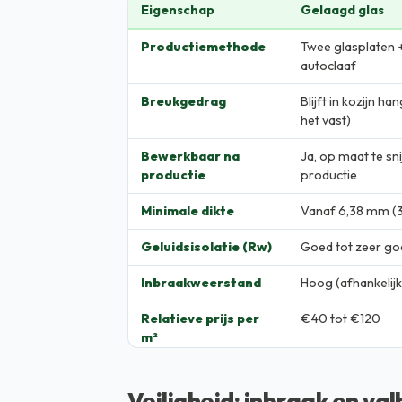
Eigenschap
Gelaagd glas
Productiemethode
Twee glasplaten 
autoclaaf
Breukgedrag
Blijft in kozijn ha
het vast)
Bewerkbaar na
Ja, op maat te sn
productie
productie
Minimale dikte
Vanaf 6,38 mm (3
Geluidsisolatie (Rw)
Goed tot zeer goe
Inbraakweerstand
Hoog (afhankelijk
Relatieve prijs per
€40 tot €120
m²
Veiligheid: inbraak en val