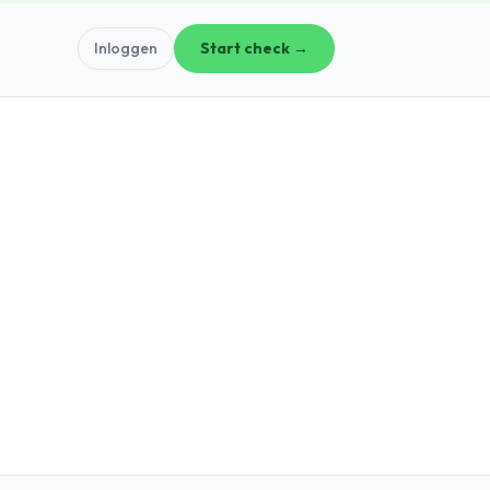
Inloggen
Start check →