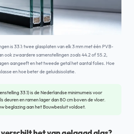
gen is 33.1: twee glasplaten van elk 3 mm met één PVB-
aan ook zwaardere samenstellingen zoals 44.2 of 55.2,
lagen aangeeft en het tweede getal het aantal folies. Hoe
klasse en hoe beter de geluidsisolatie.
enstelling 33.1) is de Nederlandse minimumeis voor
als deuren en ramen lager dan 80 cm boven de vloer.
ouw beglazing aan het Bouwbesluit voldoet.
 verschilt het van gelaagd glas?