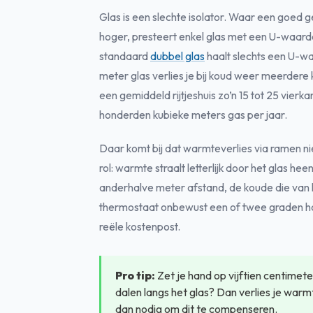
Glas is een slechte isolator. Waar een goed
hoger, presteert enkel glas met een U-waarde
standaard
dubbel glas
haalt slechts een U-wa
meter glas verlies je bij koud weer meerde
een gemiddeld rijtjeshuis zo’n 15 tot 25 vierk
honderden kubieke meters gas per jaar.
Daar komt bij dat warmteverlies via ramen niet
rol: warmte straalt letterlijk door het glas hee
anderhalve meter afstand, de koude die van 
thermostaat onbewust een of twee graden hog
reële kostenpost.
Pro tip:
Zet je hand op vijftien centimet
dalen langs het glas? Dan verlies je warmt
dan nodig om dit te compenseren.