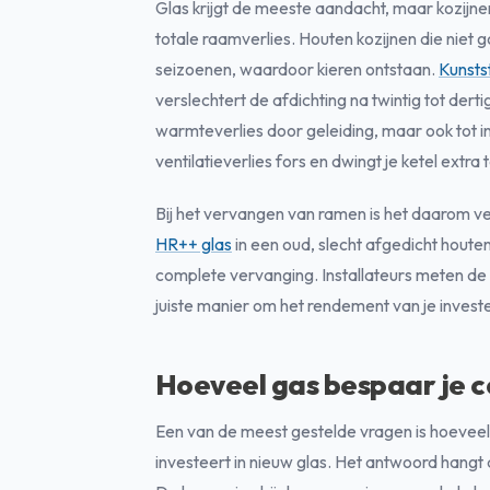
Glas krijgt de meeste aandacht, maar kozijnen
totale raamverlies. Houten kozijnen die niet 
seizoenen, waardoor kieren ontstaan.
Kunsts
verslechtert de afdichting na twintig tot dertig 
warmteverlies door geleiding, maar ook tot inf
ventilatieverlies fors en dwingt je ketel extra
Bij het vervangen van ramen is het daarom v
HR++ glas
in een oud, slecht afgedicht houten
complete vervanging. Installateurs meten de l
juiste manier om het rendement van je invest
Hoeveel gas bespaar je 
Een van de meest gestelde vragen is hoeveel 
investeert in nieuw glas. Het antwoord hangt a