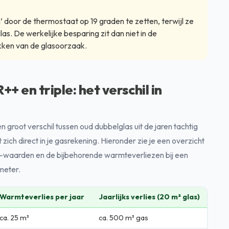
 door de thermostaat op 19 graden te zetten, terwijl ze
las. De werkelijke besparing zit dan niet in de
akken van de glasoorzaak.
++ en triple: het verschil in
en groot verschil tussen oud dubbelglas uit de jaren tachtig
t zich direct in je gasrekening. Hieronder zie je een overzicht
-waarden en de bijbehorende warmteverliezen bij een
meter.
Warmteverlies per jaar
Jaarlijks verlies (20 m² glas)
ca. 25 m³
ca. 500 m³ gas