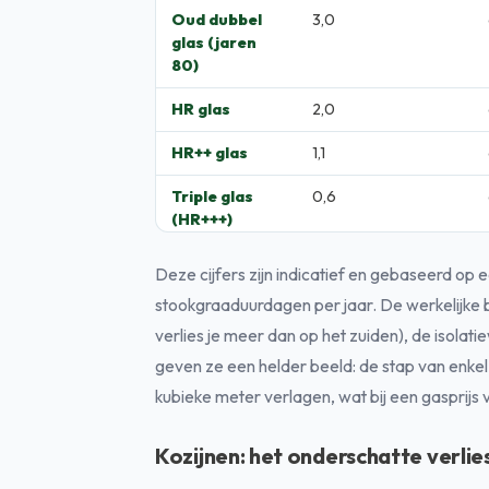
Oud dubbel
3,0
glas (jaren
80)
HR glas
2,0
HR++ glas
1,1
Triple glas
0,6
(HR+++)
Deze cijfers zijn indicatief en gebaseerd o
stookgraaduurdagen per jaar. De werkelijke 
verlies je meer dan op het zuiden), de isolatie
geven ze een helder beeld: de stap van enkel
kubieke meter verlagen, wat bij een gasprijs 
Kozijnen: het onderschatte verli