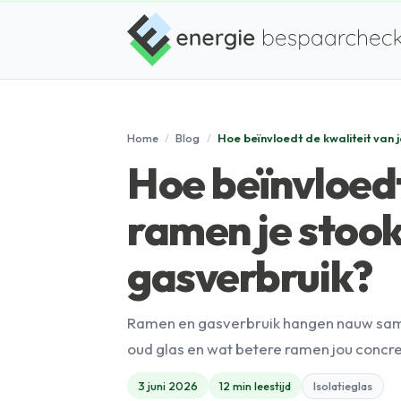
Home
/
Blog
/
Hoe beïnvloedt de kwaliteit van
Hoe beïnvloedt
ramen je stoo
gasverbruik?
Ramen en gasverbruik hangen nauw samen
oud glas en wat betere ramen jou concr
3 juni 2026
12 min leestijd
Isolatieglas