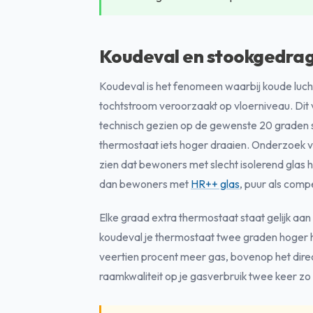
Koudeval en stookgedrag:
Koudeval is het fenomeen waarbij koude luch
tochtstroom veroorzaakt op vloerniveau. Di
technisch gezien op de gewenste 20 graden st
thermostaat iets hoger draaien. Onderzoek 
zien dat bewoners met slecht isolerend glas 
dan bewoners met
HR++ glas
, puur als com
Elke graad extra thermostaat staat gelijk aan
koudeval je thermostaat twee graden hoger heb
veertien procent meer gas, bovenop het direc
raamkwaliteit op je gasverbruik twee keer zo