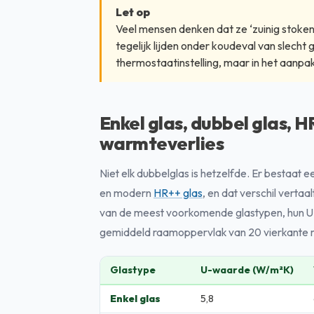
Let op
Veel mensen denken dat ze ‘zuinig stoken’
tegelijk lijden onder koudeval van slecht g
thermostaatinstelling, maar in het aanp
Enkel glas, dubbel glas, HR
warmteverlies
Niet elk dubbelglas is hetzelfde. Er bestaat e
en modern
HR++ glas
, en dat verschil vertaal
van de meest voorkomende glastypen, hun U
gemiddeld raamoppervlak van 20 vierkante 
Glastype
U-waarde (W/m²K)
Enkel glas
5,8