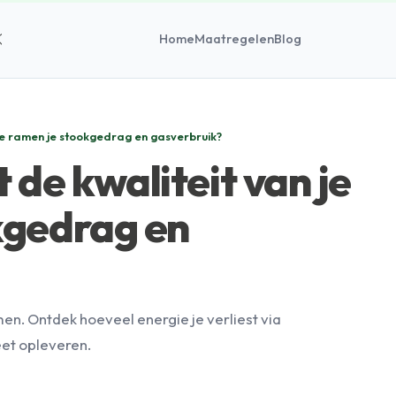
Home
Maatregelen
Blog
 je ramen je stookgedrag en gasverbruik?
 de kwaliteit van je
kgedrag en
. Ontdek hoeveel energie je verliest via
eet opleveren.