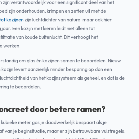
 zijn verantwoordelijk voor een significant deel van het
goed zijn onderhouden, krimpen en zetten uit met de
tof kozijnen
zijn luchtdichter van nature, maar ook hier
jaar. Een kozijn met kieren leidt niet alleen tot
iltratie van koude buitenlucht. Dit verhoogt het
 te werken.
erstandig om glas én kozijnen samen te beoordelen. Nieuw
 kozijn levert aanzienlijk minder besparing op dan een
uchtdichtheid van het kozijnsysteem als geheel, en dat is de
ering te beoordelen.
concreet door betere ramen?
kubieke meter gas je daadwerkelijk bespaart als je
f van je beginsituatie, maar er zijn betrouwbare vuistregels.