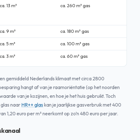
ca. 13 m³
ca. 260 m³ gas
ca. 9 m³
ca. 180 m³ gas
ca. 5 m³
ca. 100 m³ gas
ca. 3 m³
ca. 60 m³ gas
p een gemiddeld Nederlands klimaat met circa 2800
besparing hangt af van je raamoriëntatie (op het noorden
waarde van je kozijnen, en hoe je het huis gebruikt. Toch
 glas naar
HR++ glas
kan je jaarlijkse gasverbruik met 400
van 1,20 euro per m³ neerkomt op zo’n 480 euro per jaar.
eskanaal