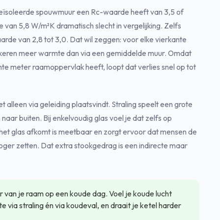
 geïsoleerde spouwmuur een Rc-waarde heeft van 3,5 of
 van 5,8 W/m²K dramatisch slecht in vergelijking. Zelfs
arde van 2,8 tot 3,0. Dat wil zeggen: voor elke vierkante
re keren meer warmte dan via een gemiddelde muur. Omdat
ante meter raamoppervlak heeft, loopt dat verlies snel op tot
 alleen via geleiding plaatsvindt. Straling speelt een grote
n naar buiten. Bij enkelvoudig glas voel je dat zelfs op
het glas afkomt is meetbaar en zorgt ervoor dat mensen de
er zetten. Dat extra stookgedrag is een indirecte maar
er van je raam op een koude dag. Voel je koude lucht
e via straling én via koudeval, en draait je ketel harder