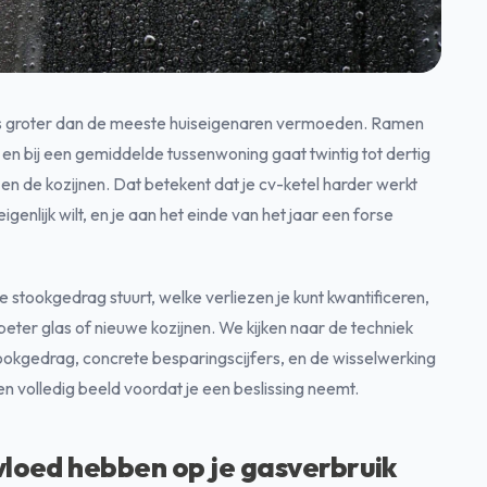
k is groter dan de meeste huiseigenaren vermoeden. Ramen
, en bij een gemiddelde tussenwoning gaat twintig tot dertig
 en de kozijnen. Dat betekent dat je cv-ketel harder werkt
genlijk wilt, en je aan het einde van het jaar een forse
 je stookgedrag stuurt, welke verliezen je kunt kwantificeren,
 beter glas of nieuwe kozijnen. We kijken naar de techniek
ookgedrag, concrete besparingscijfers, en de wisselwerking
en volledig beeld voordat je een beslissing neemt.
loed hebben op je gasverbruik