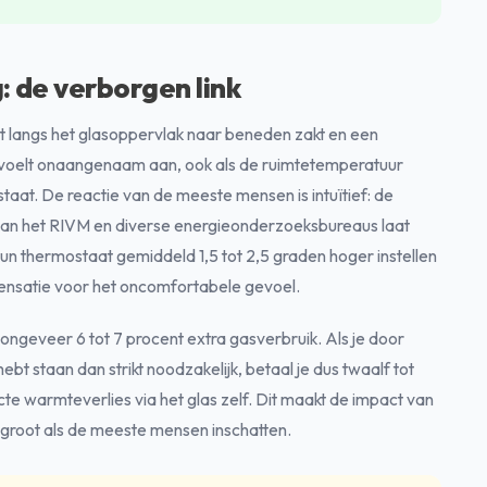
 de verborgen link
t langs het glasoppervlak naar beneden zakt en een
t voelt onaangenaam aan, ook als de ruimtetemperatuur
aat. De reactie van de meeste mensen is intuïtief: de
van het RIVM en diverse energieonderzoeksbureaus laat
hun thermostaat gemiddeld 1,5 tot 2,5 graden hoger instellen
pensatie voor het oncomfortabele gevoel.
 ongeveer 6 tot 7 procent extra gasverbruik. Als je door
t staan dan strikt noodzakelijk, betaal je dus twaalf tot
te warmteverlies via het glas zelf. Dit maakt de impact van
 groot als de meeste mensen inschatten.